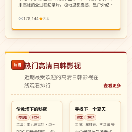
米高峰的全过程纪录片。极地摄影震撼，是户外纪录
片的标杆之作。
178,144
8.4
热门高清日韩影视
热播
近期最受欢迎的高清日韩影视在
线观看排行
查看更多
06:03
08:58
4K
热播
英国
韩国
伦敦塔下的秘密
寻找下一个夏天
电视剧
2024
综艺
2024
主演：
本尼迪克特·康伯
主演：
车胜元、李瑞镇 等
巴奇、奥利维娅·科尔曼
BBC 史诗悬疑剧。伦
六位老朋友驾驶老式