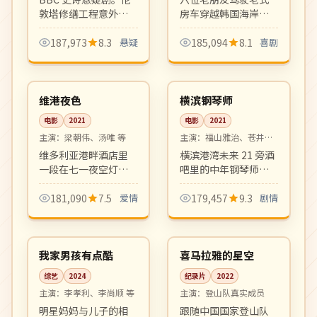
等
敦塔修缮工程意外挖
房车穿越韩国海岸
出 17 世纪宫廷阴谋的
线，从釜山到江原道
关键证物，历史学家
一路自驾、自炊、自
187,973
8.3
悬疑
185,094
8.1
喜剧
与女警探联手破解四
给自足。罗 PD 风格的
99:38
99:44
百年悬案。
治愈系慢综艺。
高分
高分
中国
日本
维港夜色
横滨钢琴师
电影
2021
电影
2021
主演：
梁朝伟、汤唯 等
主演：
福山雅治、苍井优
等
维多利亚港畔酒店里
横滨港湾未来 21 旁酒
一段在七一夜空灯光
吧里的中年钢琴师与
下展开的中年男女故
漂泊归来的初恋的重
事。王家卫式色彩与
逢。爵士乐与海风交
181,090
7.5
爱情
179,457
9.3
剧情
节奏，是港片爱情的
织出迷人的成人爱情
06:29
04:04
复古回归之作。
乐章。
热播
4K
韩国
中国
我家男孩有点酷
喜马拉雅的星空
综艺
2024
纪录片
2022
主演：
李孝利、李尚顺 等
主演：
登山队真实成员
明星妈妈与儿子的相
跟随中国国家登山队