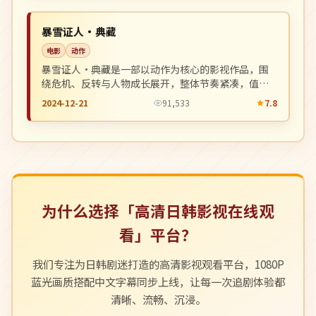
NEW
中国
暴雪证人·典藏
电影
动作
暴雪证人·典藏是一部以动作为核心的影视作品，围
绕危机、反转与人物成长展开，整体节奏紧凑，值得
推荐观看。
2024-12-21
91,533
7.8
为什么选择「高清日韩影视在线观
看」平台？
我们专注为日韩剧迷打造的高清影视观看平台，1080P
蓝光画质搭配中文字幕同步上线，让每一次追剧体验都
清晰、流畅、沉浸。