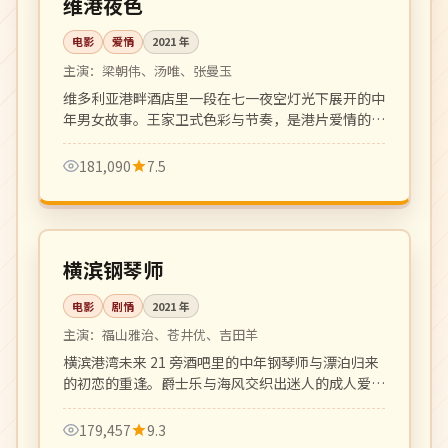
维港夜色
电影
爱情
2021
年
主演：
梁朝伟、汤唯、张曼玉
维多利亚港畔酒店里一段在七一夜空灯光下展开的中
年男女故事。王家卫式色彩与节奏，是港片爱情的复
古回归之作。
181,090
7.5
117 分钟
高分
日本
横滨钢琴师
电影
剧情
2021
年
主演：
福山雅治、苍井优、吉田羊
横滨港湾未来 21 旁酒吧里的中年钢琴师与漂泊归来
的初恋的重逢。爵士乐与海风交织出迷人的成人爱情
乐章。
179,457
9.3