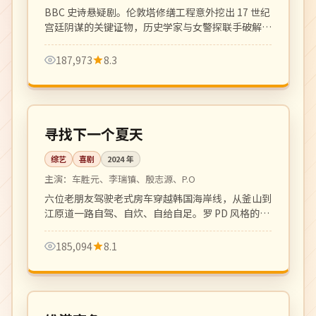
克·里朗斯
BBC 史诗悬疑剧。伦敦塔修缮工程意外挖出 17 世纪
宫廷阴谋的关键证物，历史学家与女警探联手破解四
百年悬案。
187,973
8.3
更新至 8 期
热播
韩国
寻找下一个夏天
综艺
喜剧
2024
年
主演：
车胜元、李瑞镇、殷志源、P.O
六位老朋友驾驶老式房车穿越韩国海岸线，从釜山到
江原道一路自驾、自炊、自给自足。罗 PD 风格的治
愈系慢综艺。
185,094
8.1
108 分钟
高分
中国