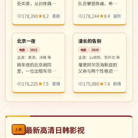
处实录，从训练偶像
队员攀登珠峰、希夏
练习生到陪儿子上幼
邦马等八千米高峰的
儿园，温馨有趣。家
全过程纪录片。极地
178,390
8.2
喜剧
178,144
8.4
冒险
庭观察类综艺新标
摄影震撼，是户外纪
99:14
99:10
杆。
录片的标杆之作。
高分
高分
中国
日本
北京一夜
漫长的告别
电影
2022
电影
2020
主演：
黄渤、汤唯 等
主演：
山崎努、苍井优 等
跨年夜的北京胡同
罹患阿尔茨海默症的
里，一位出租车司机
父亲与两个性格迥异
与一位刚分手的女乘
女儿的七年家庭日
客度过最长的十二小
常。平静叙述中藏着
176,225
7.5
爱情
175,980
7.4
剧情
时。北方冬夜中的暖
深沉父爱，是治愈系
色都市爱情小品。
日影的代表作。
最新高清日韩影视
上新