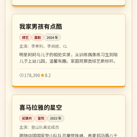
更新至 6 期
热播
韩国
我家男孩有点酷
综艺
喜剧
2024
年
主演：
李孝利、李尚顺、CL
明星妈妈与儿子的相处实录，从训练偶像练习生到陪
儿子上幼儿园，温馨有趣。家庭观察类综艺新标杆。
178,390
8.2
全 4 集
4K
中国
喜马拉雅的星空
纪录片
冒险
2022
年
主演：
登山队真实成员
跟随中国国家登山队队员攀登珠峰、希夏邦马等八千