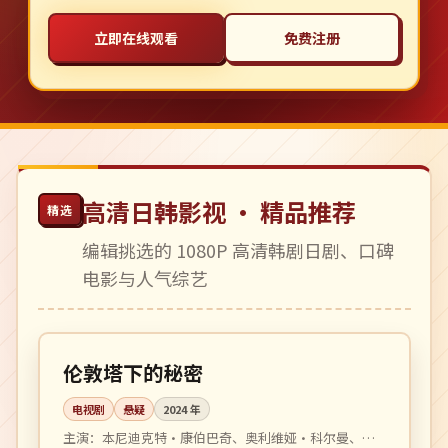
立即在线观看
免费注册
高清日韩影视 · 精品推荐
精选
编辑挑选的 1080P 高清韩剧日剧、口碑
电影与人气综艺
全 6 集
4K
英国
伦敦塔下的秘密
电视剧
悬疑
2024
年
主演：
本尼迪克特·康伯巴奇、奥利维娅·科尔曼、马